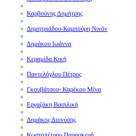
Καρβούνης Δημήτρης
Δημητριάδου-Καμπούρη Νινόν
Δημάκου Ιωάννα
Κεραμίδα Κική
Παντελόγλου Πέτρος
Γκουβάτσου- Καρέκου Μίνα
Εργαζάκη Βασιλική
Δημάκος Διονύσης
Κωστοπέτρου Παρασκευή