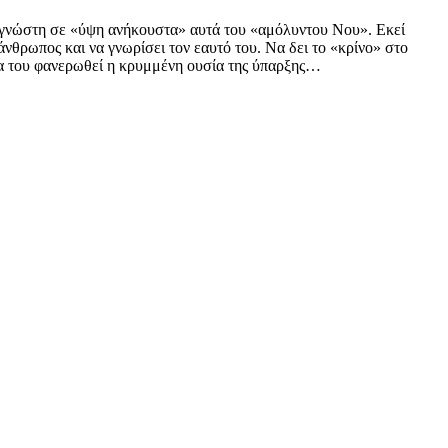
αγνώστη σε «ύψη ανήκουστα» αυτά του «αμόλυντου Νου». Εκεί
άνθρωπος και να γνωρίσει τον εαυτό του. Να δει το «κρίνο» στο
Να του φανερωθεί η κρυμμένη ουσία της ύπαρξης…