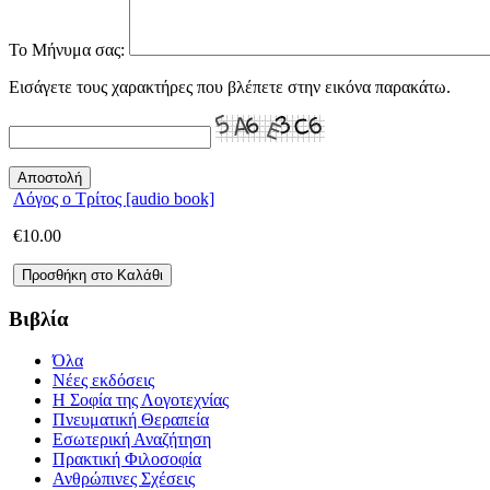
Το Μήνυμα σας:
Εισάγετε τους χαρακτήρες που βλέπετε στην εικόνα παρακάτω.
Λόγος ο Τρίτος [audio book]
€
10.00
Βιβλία
Όλα
Νέες εκδόσεις
Η Σοφία της Λογοτεχνίας
Πνευματική Θεραπεία
Εσωτερική Αναζήτηση
Πρακτική Φιλοσοφία
Ανθρώπινες Σχέσεις