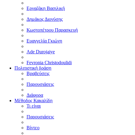
Εργαζάκη Βασιλική
Δημάκος Διονύσης
Κωστοπέτρου Παρασκευή
Ευαγγελία Γκιώνη
Ade Durojaiye
Fevronia Christodoulidi
Πολιτιστική δράση
Βραβεύσεις
Παρουσιάσεις
Διάφορα
Μέθοδος Κακαλίδη
Τι είναι
Παρουσιάσεις
Βίντεο