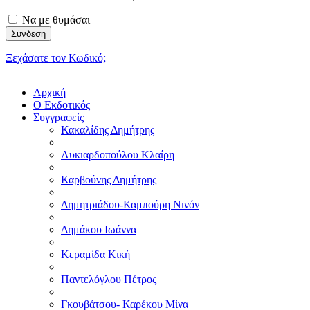
Να με θυμάσαι
Ξεχάσατε τον Κωδικό;
Αρχική
Ο Εκδοτικός
Συγγραφείς
Κακαλίδης Δημήτρης
Λυκιαρδοπούλου Κλαίρη
Καρβούνης Δημήτρης
Δημητριάδου-Καμπούρη Νινόν
Δημάκου Ιωάννα
Κεραμίδα Κική
Παντελόγλου Πέτρος
Γκουβάτσου- Καρέκου Μίνα