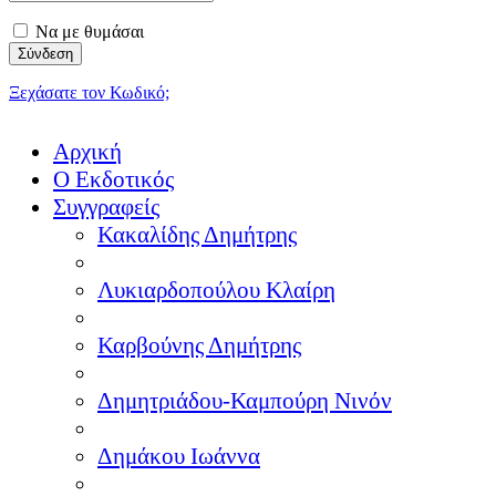
Να με θυμάσαι
Ξεχάσατε τον Κωδικό;
Αρχική
Ο Εκδοτικός
Συγγραφείς
Κακαλίδης Δημήτρης
Λυκιαρδοπούλου Κλαίρη
Καρβούνης Δημήτρης
Δημητριάδου-Καμπούρη Νινόν
Δημάκου Ιωάννα