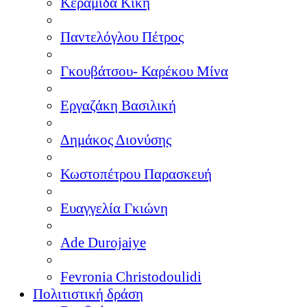
Κεραμίδα Κική
Παντελόγλου Πέτρος
Γκουβάτσου- Καρέκου Μίνα
Εργαζάκη Βασιλική
Δημάκος Διονύσης
Κωστοπέτρου Παρασκευή
Ευαγγελία Γκιώνη
Ade Durojaiye
Fevronia Christodoulidi
Πολιτιστική δράση