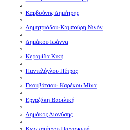
Καρβούνης Δημήτρης
Δημητριάδου-Καμπούρη Νινόν
Δημάκου Ιωάννα
Κεραμίδα Κική
Παντελόγλου Πέτρος
Γκουβάτσου- Καρέκου Μίνα
Εργαζάκη Βασιλική
Δημάκος Διονύσης
Κωστοπέτρου Παρασκευή