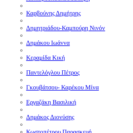
Καρβούνης Δημήτρης
Δημητριάδου-Καμπούρη Νινόν
Δημάκου Ιωάννα
Κεραμίδα Κική
Παντελόγλου Πέτρος
Γκουβάτσου- Καρέκου Μίνα
Εργαζάκη Βασιλική
Δημάκος Διονύσης
Κωστοπέτρου Παρασκευή