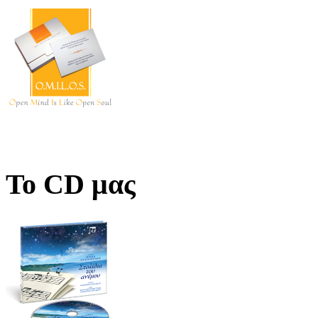
Το CD μας