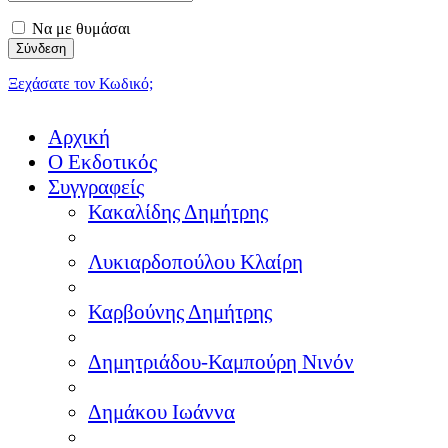
Να με θυμάσαι
Ξεχάσατε τον Κωδικό;
Αρχική
Ο Εκδοτικός
Συγγραφείς
Κακαλίδης Δημήτρης
Λυκιαρδοπούλου Κλαίρη
Καρβούνης Δημήτρης
Δημητριάδου-Καμπούρη Νινόν
Δημάκου Ιωάννα